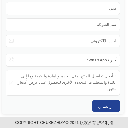
اسم:
اسم الشركة:

البريد الإلكتروني:

أخبر / WhatsApp:

إرسال
COPYRIGHT CHUKEZHIZAO 2021.版权所有:沪科制造