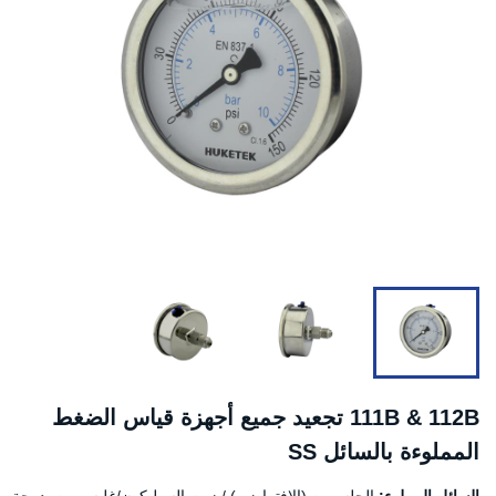
111B & 112B تجعيد جميع أجهزة قياس الضغط
المملوءة بالسائل SS
السائل المملوء:
الجلسرين (الافتراضي) / زيت السيليكون/غليسيرين بدرجة