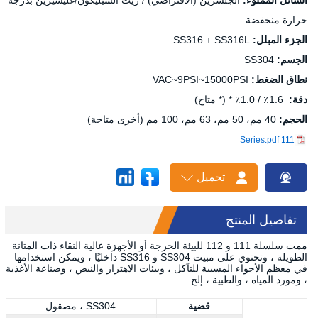
حرارة منخفضة
الجزء المبلل:
SS316 + SS316L
الجسم:
SS304
نطاق الضغط:
VAC~9PSI~15000PSI
دقة:
1.6٪ / 1.0٪ * (* متاح)
الحجم:
40 مم، 50 مم، 63 مم، 100 مم (أخرى متاحة)
111 Series.pdf

تحميل
تفاصيل المنتج
ُممت سلسلة 111 و 112 للبيئة الحرجة أو الأجهزة عالية النقاء ذات المتانة
الطويلة ، وتحتوي على مبيت SS304 و SS316 داخليًا ، ويمكن استخدامها
في معظم الأجواء المسببة للتآكل ، وبيئات الاهتزاز والنبض ، وصناعة الأغذية
، ومورد المياه ، والطبية ، إلخ.
قضية
SS304 ، مصقول