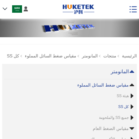

الرئيسية
﹥
منتجات
﹥
المانومتر
﹥
مقياس ضغط السائل المملوء
﹥
كل SS
المانومتر
مقياس ضغط السائل المملوء
هيئة SS
كل SS
جميع SS والملحومة
مقياس الضغط العام