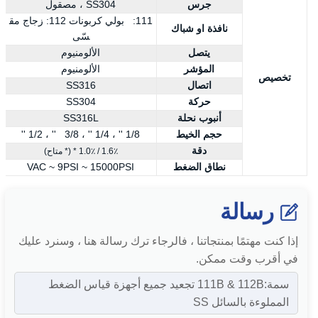
جرس
SS304 ، مصقول
111: بولي كربونات 112: زجاج مق
نافذة او شباك
سّى
يتصل
الألومنيوم
المؤشر
الألومنيوم
تخصيص
اتصال
SS316
حركة
SS304
أنبوب نحلة
SS316L
حجم الخيط
1/8 '' ، 1/4 '' ، 3/8 '' ، 1/2 ''
دقة
1.6٪ / 1.0٪ * (* متاح)
نطاق الضغط
VAC ~ 9PSI ~ 15000PSI
رسالة
إذا كنت مهتمًا بمنتجاتنا ، فالرجاء ترك رسالة هنا ، وسنرد عليك
في أقرب وقت ممكن.
سمة:111B & 112B تجعيد جميع أجهزة قياس الضغط
المملوءة بالسائل SS