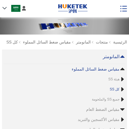

الرئيسية
﹥
منتجات
﹥
المانومتر
﹥
مقياس ضغط السائل المملوء
﹥
كل SS
المانومتر
مقياس ضغط السائل المملوء
هيئة SS
كل SS
جميع SS والملحومة
مقياس الضغط العام
مقياس الأكسجين والتبريد