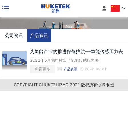

公司资讯
产品资讯
为氢能产业的推进保驾护航---氢能传感压力表
2022年5月我司推出了氢能传感压力表
查看更多
产品资讯
2022-05-01
为
氢
能
产
业
推
保
护
航
-
-
氢
能
感
压
力
COPYRIGHT CHUKEZHIZAO 2021.版权所有:沪科制造
进
的
-
驾
传
表