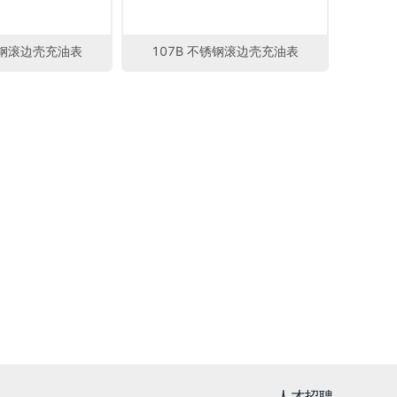
锈钢滚边壳充油表
107B 不锈钢滚边壳充油表
人才招聘