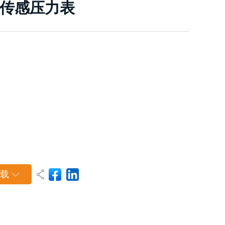
线性传感压力表
载
