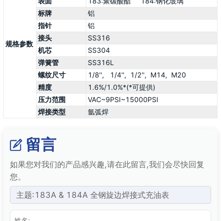
表面
183:聚碳酸酯 184:钢化玻璃
标牌
铝
指针
铝
接头
SS316
规格参数
机芯
SS304
弹簧管
SS316L
螺纹尺寸
1/8'', 1/4'',
1/2'',
M14, M20
精度
1.6%/1.0%*(*可提供)
压力范围
VAC~9PSI~15000PSI
焊接类型
氩弧焊
留言
如果您对我们的产品感兴趣,请在此留言,我们会尽快回复
您。
主题:183A & 184A 全钢旋边焊接式充油表
姓名: